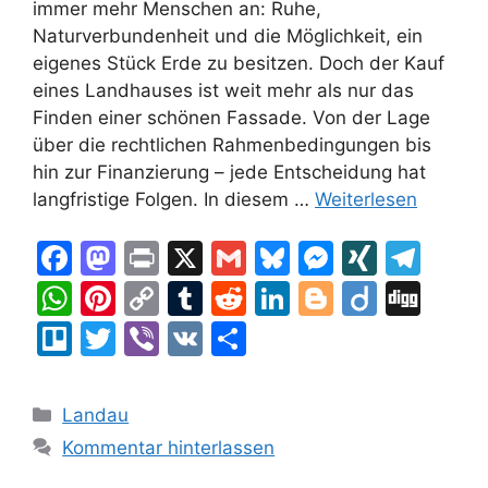
immer mehr Menschen an: Ruhe,
Naturverbundenheit und die Möglichkeit, ein
eigenes Stück Erde zu besitzen. Doch der Kauf
eines Landhauses ist weit mehr als nur das
Finden einer schönen Fassade. Von der Lage
über die rechtlichen Rahmenbedingungen bis
hin zur Finanzierung – jede Entscheidung hat
langfristige Folgen. In diesem …
Weiterlesen
F
M
Pr
X
G
Bl
M
XI
T
a
a
in
m
u
e
N
el
W
Pi
C
T
R
Li
Bl
Di
Di
c
st
t
ai
e
s
G
e
h
nt
o
u
e
n
o
ig
g
Tr
T
Vi
V
T
e
o
l
s
s
gr
at
er
p
m
d
k
g
o
g
el
w
b
K
ei
b
d
k
e
a
s
e
y
bl
di
e
g
lo
itt
er
le
Kategorien
Landau
o
o
y
n
m
A
st
Li
r
t
dI
er
er
n
Kommentar hinterlassen
o
n
g
p
n
n