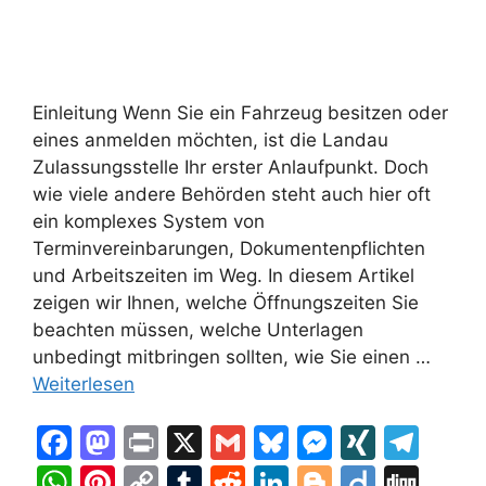
Einleitung Wenn Sie ein Fahrzeug besitzen oder
eines anmelden möchten, ist die Landau
Zulassungsstelle Ihr erster Anlaufpunkt. Doch
wie viele andere Behörden steht auch hier oft
ein komplexes System von
Terminvereinbarungen, Dokumentenpflichten
und Arbeitszeiten im Weg. In diesem Artikel
zeigen wir Ihnen, welche Öffnungszeiten Sie
beachten müssen, welche Unterlagen
unbedingt mitbringen sollten, wie Sie einen …
Weiterlesen
F
M
Pr
X
G
Bl
M
XI
T
a
a
in
m
u
e
N
el
W
Pi
C
T
R
Li
Bl
Di
Di