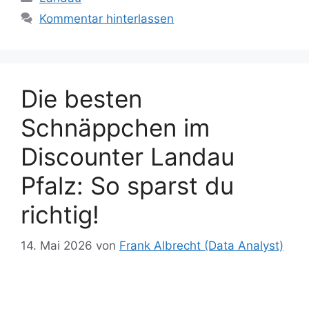
o
o
y
n
m
A
st
Li
r
t
dI
er
er
n
Kommentar hinterlassen
o
n
g
p
n
n
k
er
p
k
Die besten
Schnäppchen im
Discounter Landau
Pfalz: So sparst du
richtig!
14. Mai 2026
von
Frank Albrecht (Data Analyst)