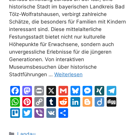
historische Stadt im bayerischen Landkreis Bad
Tölz-Wolfratshausen, verbirgt zahlreiche
Schätze, die besonders für Familien mit Kindern
interessant sind. Diese mittelalterliche
Festungsstadt bietet nicht nur kulturelle
Höhepunkte für Erwachsene, sondern auch
unvergessliche Erlebnisse für die jüngeren
Generationen. Von interaktiven
Museumsbesuchen über historische
Stadtführungen …
Weiterlesen
F
M
Pr
X
G
Bl
M
XI
T
a
a
in
m
u
e
N
el
W
Pi
C
T
R
Li
Bl
Di
Di
c
st
t
ai
e
s
G
e
h
nt
o
u
e
n
o
ig
g
Tr
T
Vi
V
T
e
o
l
s
s
gr
at
er
p
m
d
k
g
o
g
el
w
b
K
ei
b
d
k
e
a
s
e
y
bl
di
e
g
lo
itt
er
le
Kategorien
Landau