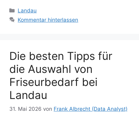
b
d
k
e
a
s
e
y
bl
di
e
g
lo
itt
er
le
Kategorien
Landau
o
o
y
n
m
A
st
Li
r
t
dI
er
er
n
Kommentar hinterlassen
o
n
g
p
n
n
k
er
p
k
Die besten Tipps für
die Auswahl von
Friseurbedarf bei
Landau
31. Mai 2026
von
Frank Albrecht (Data Analyst)