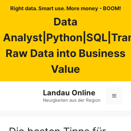
Right data. Smart use. More money - BOOM!
Data
Analyst|Python|SQL|Tra
Raw Data into Business
Value
Zum
Landau Online
Inhalt
Menü
springen
Neuigkeiten aus der Region