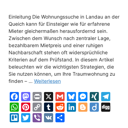
Einleitung Die Wohnungssuche in Landau an der
Queich kann für Einsteiger wie für erfahrene
Mieter gleichermaßen herausfordernd sein.
Zwischen dem Wunsch nach zentraler Lage,
bezahlbarem Mietpreis und einer ruhigen
Nachbarschaft stehen oft widersprüchliche
Kriterien auf dem Prüfstand. In diesem Artikel
beleuchten wir die wichtigsten Strategien, die
Sie nutzen können, um Ihre Traumwohnung zu
finden – …
Weiterlesen
F
M
Pr
X
G
Bl
M
XI
T
a
a
in
m
u
e
N
el
W
Pi
C
T
R
Li
Bl
Di
Di
c
st
t
ai
e
s
G
e
h
nt
o
u
e
n
o
ig
g
Tr
T
Vi
V
T
e
o
l
s
s
gr
at
er
p
m
d
k
g
o
g
el
w
b
K
ei