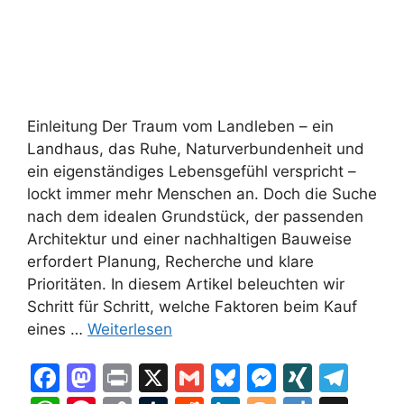
Einleitung Der Traum vom Landleben – ein
Landhaus, das Ruhe, Naturverbundenheit und
ein eigenständiges Lebensgefühl verspricht –
lockt immer mehr Menschen an. Doch die Suche
nach dem idealen Grundstück, der passenden
Architektur und einer nachhaltigen Bauweise
erfordert Planung, Recherche und klare
Prioritäten. In diesem Artikel beleuchten wir
Schritt für Schritt, welche Faktoren beim Kauf
eines …
Weiterlesen
F
M
Pr
X
G
Bl
M
XI
T