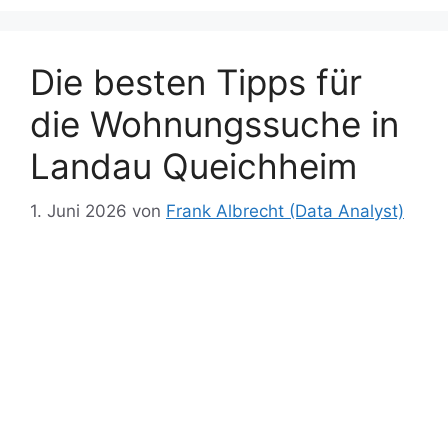
k
er
p
k
Die besten Tipps für
die Wohnungssuche in
Landau Queichheim
1. Juni 2026
von
Frank Albrecht (Data Analyst)