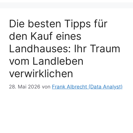
k
er
p
k
Die besten Tipps für
den Kauf eines
Landhauses: Ihr Traum
vom Landleben
verwirklichen
28. Mai 2026
von
Frank Albrecht (Data Analyst)