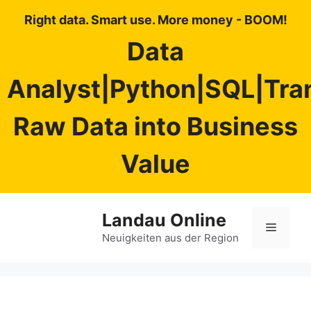
Right data. Smart use. More money - BOOM!
Data
Analyst|Python|SQL|Tra
Raw Data into Business
Value
Zum
Landau Online
Inhalt
Menü
springen
Neuigkeiten aus der Region