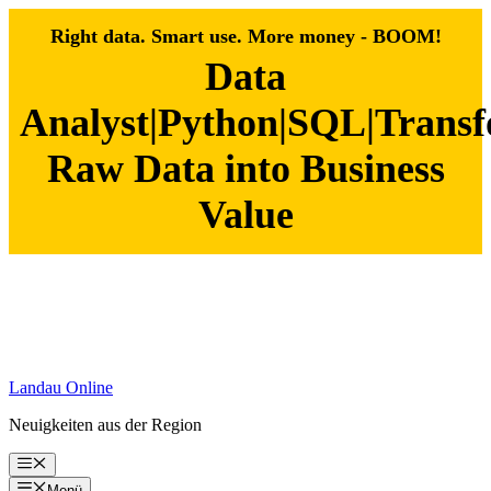
Right data. Smart use. More money - BOOM!
Data
Analyst|Python|SQL|Trans
Raw Data into Business
Value
Zum
Inhalt
springen
Landau Online
Neuigkeiten aus der Region
Menü
Menü