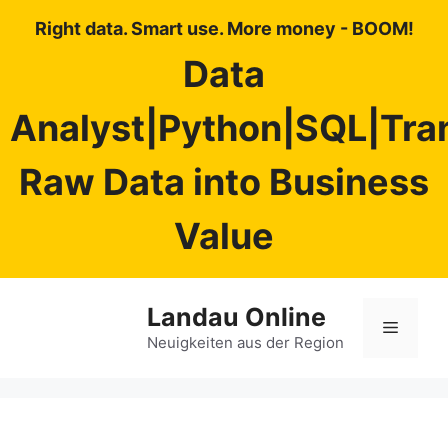
Right data. Smart use. More money - BOOM!
Data
Analyst|Python|SQL|Tra
Raw Data into Business
Value
Zum
Landau Online
Inhalt
Menü
springen
Neuigkeiten aus der Region