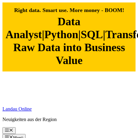
Right data. Smart use. More money - BOOM!
Data
Analyst|Python|SQL|Trans
Raw Data into Business
Value
Zum
Inhalt
springen
Landau Online
Neuigkeiten aus der Region
Menü
Menü