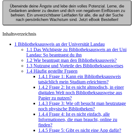
Überwinde deine Ängste und lebe dein volles Potenzial. Lerne, die
Gedanken anderer zu deuten und dich von negativen Einflüssen zu
befreien. Ein unverzichtbarer Leitfaden für alle, die auf der Suche
nach persönlichem Wachstum sind. Jetzt eBook Bestellen!
Inhaltsverzeichnis
1
Bibliotheksausweis an der Universität Landau
1.1
Das Wichtigste zu Bibliotheksausweis an der Uni
Landau: So beantragst du ihn
1.2
Wie beantragt man den Bibliotheksausweis?
1.3
Nutzung und Vorteile des Bibliotheksausweises
1.4
Häufig gestellte Fragen
1.4.1
Frage 1: Kann ein Bibliotheksausweis
tatsächlich mein Studium erleichtern?
1.4.2
Frage 2: Ist es nicht altmodisch, in einer
digitalen Welt noch Bibliotheksausweise aus
Papier zu nutzen?
1.4.3
Frage 3: Wie oft besucht man heutzutage
noch physische Bibliotheken?
1.4.4
Frage 4: Ist es nicht einfach, alle
Informationen, die man braucht, online zu
finden?
1.4.5
Frage 5: Gibt es nicht eine App dafür?