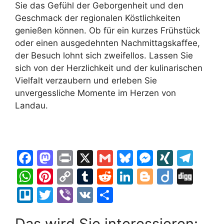
Sie das Gefühl der Geborgenheit und den
Geschmack der regionalen Köstlichkeiten
genießen können. Ob für ein kurzes Frühstück
oder einen ausgedehnten Nachmittagskaffee,
der Besuch lohnt sich zweifellos. Lassen Sie
sich von der Herzlichkeit und der kulinarischen
Vielfalt verzaubern und erleben Sie
unvergessliche Momente im Herzen von
Landau.
F
M
Pr
X
G
Bl
M
XI
T
a
a
in
m
u
e
N
el
W
Pi
C
T
R
Li
Bl
Di
Di
c
st
t
ai
e
s
G
e
h
nt
o
u
e
n
o
ig
g
Tr
T
Vi
V
T
e
o
l
s
s
gr
at
er
p
m
d
k
g
o
g
el
w
b
K
ei
b
d
k
e
a
Das wird Sie interessieren: