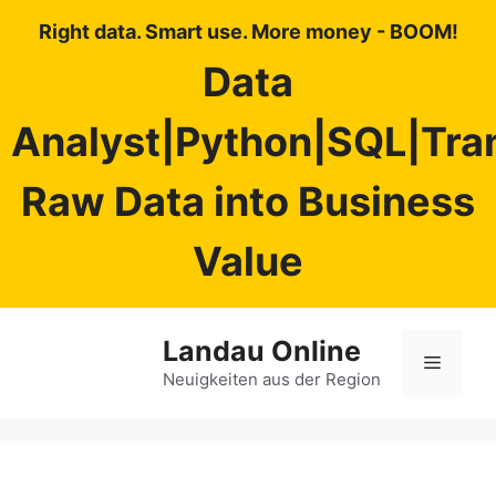
Right data. Smart use. More money - BOOM!
Data
Analyst|Python|SQL|Tra
Raw Data into Business
Value
Zum
Landau Online
Inhalt
Menü
springen
Neuigkeiten aus der Region