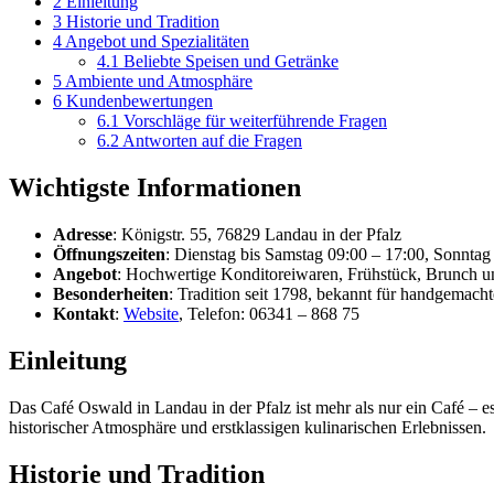
2
Einleitung
3
Historie und Tradition
4
Angebot und Spezialitäten
4.1
Beliebte Speisen und Getränke
5
Ambiente und Atmosphäre
6
Kundenbewertungen
6.1
Vorschläge für weiterführende Fragen
6.2
Antworten auf die Fragen
Wichtigste Informationen
Adresse
: Königstr. 55, 76829 Landau in der Pfalz
Öffnungszeiten
: Dienstag bis Samstag 09:00 – 17:00, Sonnta
Angebot
: Hochwertige Konditoreiwaren, Frühstück, Brunch u
Besonderheiten
: Tradition seit 1798, bekannt für handgemach
Kontakt
:
Website
, Telefon: 06341 – 868 75
Einleitung
Das Café Oswald in Landau in der Pfalz ist mehr als nur ein Café – es
historischer Atmosphäre und erstklassigen kulinarischen Erlebnissen.
Historie und Tradition