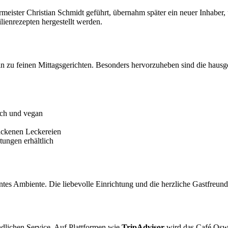
meister Christian Schmidt geführt, übernahm später ein neuer Inhaber, u
lienrezepten hergestellt werden.
 zu feinen Mittagsgerichten. Besonders hervorzuheben sind die hausge
sch und vegan
ackenen Leckereien
ungen erhältlich
ntes Ambiente. Die liebevolle Einrichtung und die herzliche Gastfreu
ndlichen Service. Auf Plattformen wie
TripAdvisor
wird das Café Oswa