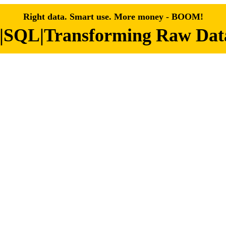
Right data. Smart use. More money - BOOM!
|SQL|Transforming Raw Data