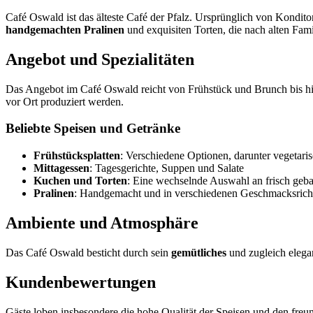
Café Oswald ist das älteste Café der Pfalz. Ursprünglich von Konditor
handgemachten Pralinen
und exquisiten Torten, die nach alten Fami
Angebot und Spezialitäten
Das Angebot im Café Oswald reicht von Frühstück und Brunch bis hin
vor Ort produziert werden.
Beliebte Speisen und Getränke
Frühstücksplatten
: Verschiedene Optionen, darunter vegetari
Mittagessen
: Tagesgerichte, Suppen und Salate
Kuchen und Torten
: Eine wechselnde Auswahl an frisch geb
Pralinen
: Handgemacht und in verschiedenen Geschmacksricht
Ambiente und Atmosphäre
Das Café Oswald besticht durch sein
gemütliches
und zugleich elega
Kundenbewertungen
Gäste loben insbesondere die hohe Qualität der Speisen und den freu