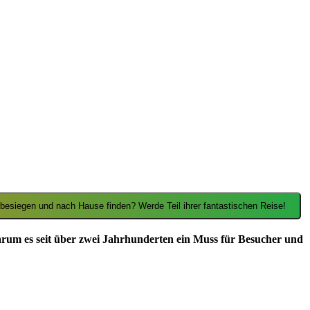
Ein Spiegel, ein Portal, eine andere Welt. Mina stürzt in ein Abenteuer voller Magie. Kann sie das Böse besiegen und nach Hause finden? Werde Teil ihrer fantastischen Reise!
warum es seit über zwei Jahrhunderten ein Muss für Besucher und