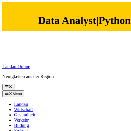
Data Analyst|Python
Zum
Inhalt
springen
Landau Online
Neuigkeiten aus der Region
Menü
Menü
Landau
Wirtschaft
Gesundheit
Verkehr
Bildung
Freizeit