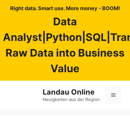
Right data. Smart use. More money - BOOM!
Data
Analyst|Python|SQL|Tra
Raw Data into Business
Value
Zum
Landau Online
Inhalt
Menü
springen
Neuigkeiten aus der Region