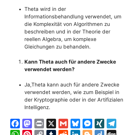
Theta wird in der
Informationsbehandlung verwendet, um
die Komplexität von Algorithmen zu
beschreiben und in der Theorie der
reellen Algebra, um komplexe
Gleichungen zu behandeln.
Kann Theta auch für andere Zwecke
verwendet werden?
Ja,Theta kann auch für andere Zwecke
verwendet werden, wie zum Beispiel in
der Kryptographie oder in der Artifizialen
Intelligenz.
F
M
Pr
X
G
Bl
M
XI
T
a
a
in
m
u
e
N
el
W
Pi
C
T
R
Li
Bl
Di
Di