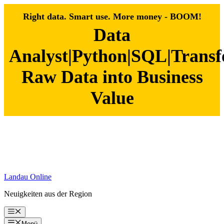
Right data. Smart use. More money - BOOM!
Data
Analyst|Python|SQL|Trans
Raw Data into Business
Value
Zum
Inhalt
springen
Landau Online
Neuigkeiten aus der Region
Menü
Menü