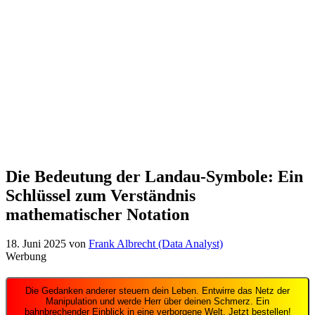
Die Bedeutung der Landau-Symbole: Ein
Schlüssel zum Verständnis
mathematischer Notation
18. Juni 2025
von
Frank Albrecht (Data Analyst)
Werbung
Die Gedanken anderer steuern dein Leben. Entwirre das Netz der
Manipulation und werde Herr über deinen Schmerz. Ein
bahnbrechender Einblick in eine verborgene Welt. Jetzt bestellen!