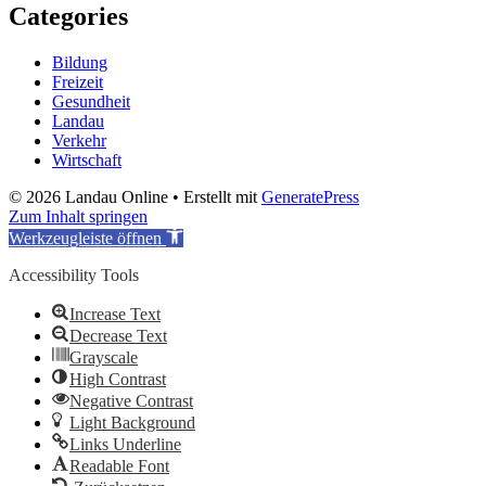
Categories
Bildung
Freizeit
Gesundheit
Landau
Verkehr
Wirtschaft
© 2026 Landau Online
• Erstellt mit
GeneratePress
Zum Inhalt springen
Werkzeugleiste öffnen
Accessibility Tools
Increase Text
Decrease Text
Grayscale
High Contrast
Negative Contrast
Light Background
Links Underline
Readable Font