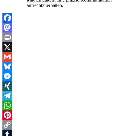
aufrechtzuerhalten.
Facebook
Mastodon
Print
X
Gmail
Bluesky
Messenger
XING
Telegram
WhatsApp
Pinterest
Copy