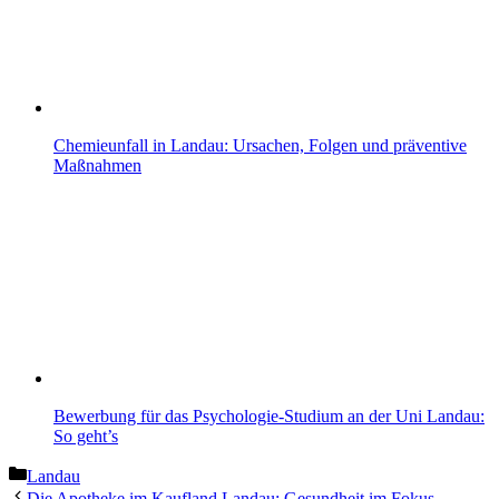
Chemieunfall in Landau: Ursachen, Folgen und präventive
Maßnahmen
Bewerbung für das Psychologie-Studium an der Uni Landau:
So geht’s
Kategorien
Landau
Die Apotheke im Kaufland Landau: Gesundheit im Fokus